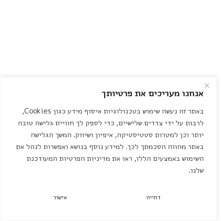
אנחנו מעריכים את פרטיותך
באתר זה נעשה שימוש בטכנולוגיות איסוף מידע כגון Cookies,
לרבות על ידי צדדים שלישיים, כדי לספק לך חוויית גלישה טובה
יותר וכן למטרות סטטיסטיקה, איפיון ושיווק. המשך הגלישה
באתר מהווה הסכמתך לכך. למידע נוסף בנושא ואפשרות לנהל את
השימוש באמצעים הללו, ראו את מדיניות הפרטיות המעודכנת
שלנו.
דחייה
אישור