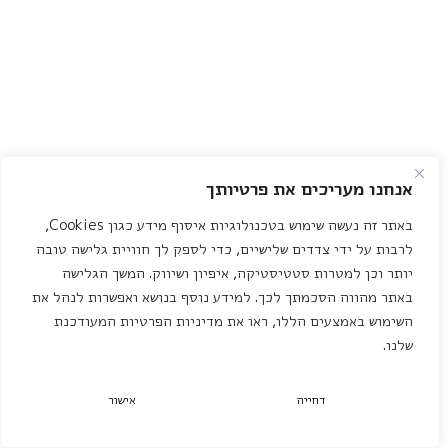
אנחנו מעריכים את פרטיותך
באתר זה נעשה שימוש בטכנולוגיות איסוף מידע כגון Cookies,
לרבות על ידי צדדים שלישיים, כדי לספק לך חוויית גלישה טובה
יותר וכן למטרות סטטיסטיקה, איפיון ושיווק. המשך הגלישה
באתר מהווה הסכמתך לכך. למידע נוסף בנושא ואפשרות לנהל את
השימוש באמצעים הללו, ראו את מדיניות הפרטיות המעודכנת
שלנו.
דחייה
אישור