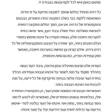
‬מותאם‭ ‬באופן‭ ‬אישי‭ ‬לכל‭ ‬לקוח‭ ‬ונעשה‭ ‬בעבודת‭ ‬יד‭.‬
‬חוזק‭ ‬ועמידות‭ ‬הפריט‭,‬ כמו‭ ‬גם‭ ‬נוחות‭ ‬אינסופית‭.‬
‬להבטיח‭ ‬את‭ ‬האיכות‭ ‬הגבוהה‭ ‬ביותר‭.‬
‬ביריעות‭ ‬עור גדולות‭ ‬יחסית‭ ‬ועובי‭ ‬היריעות‭ ‬יעיד‭ ‬על‭ ‬מוצר‭ ‬איכותי‭.‬