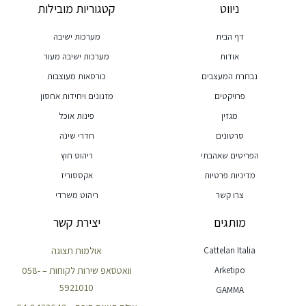
ניווט
קטגוריות מובילות
דף הבית
מערכות ישיבה
אודות
מערכות ישיבה מעור
נבחרת המעצבים
כורסאות מעוצבות
פרויקטים
מזנונים ויחידות אחסון
מגזין
פינות אוכל
סרטונים
חדרי שינה
הפריטים שאהבתי
ריהוט חוץ
מדיניות פרטיות
אקססוריז
צרו קשר
ריהוט משרדי
מותגים
יצירת קשר
Cattelan Italia
אולמות תצוגה
Arketipo
וואטסאפ שירות לקוחות – 058-
5921010
GAMMA