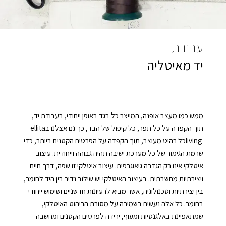
עבודת
יד מאיטליה
תוך‭ ‬הקפדה‭ ‬על‭ ‬כל‭ ‬תפר‭,‬ כל‭ ‬קיפול‭ ‬של‭ ‬הבד‭,‬ כך‭ ‬גם‭ ‬אצלנו‭ ‬ב‭ ‬ellita