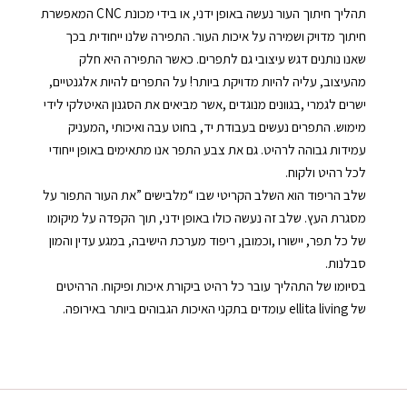
‬לכל‭ ‬רהיט‭ ‬ולקוח‭.‬
‬סבלנות‭.‬
‬של ‭ ‬ellita livingעומדים‭ ‬בתקני‭ ‬האיכות‭ ‬הגבוהים‭ ‬ביותר‭ ‬באירופה‭.‬