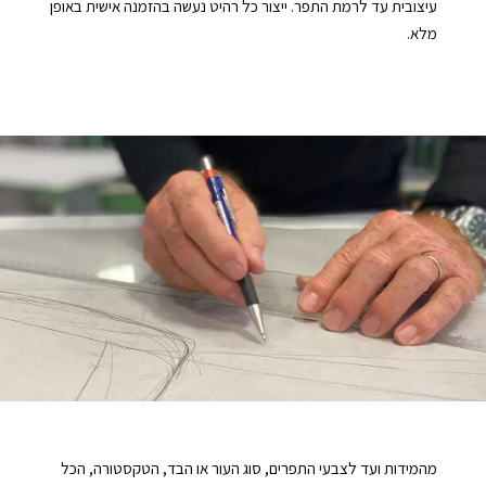
‬מלא‭.‬