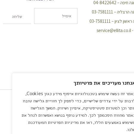
פה – 04-8422642
צליה – 03-7581111
שליחה
 לציון – 03-7581111
servic
נחנו מעריכים את פרטיותך
באתר זה נעשה שימוש בטכנולוגיות איסוף מידע כגון Cookies,
רבות על ידי צדדים שלישיים, כדי לספק לך חוויית גלישה טובה
ותר וכן למטרות סטטיסטיקה, איפיון ושיווק. המשך הגלישה
אתר מהווה הסכמתך לכך. למידע נוסף בנושא ואפשרות לנהל את
שימוש באמצעים הללו, ראו את מדיניות הפרטיות המעודכנת
לנו.