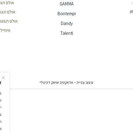
אולם תצוגה חי
GAMMA
ן
אולם תצוגה הר
Bontempi
אולם תצוגה ראשון
Dandy
אימייל - e@ellita.co.il
Talenti
א
עיצוב ובנייה – אדאקטיב שיווק דיגיטלי
ל
י
ב
ה
ש