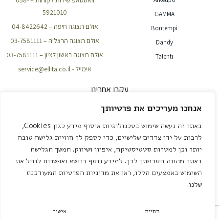
וואטסאפ שירות לקוחות – 058-
5921010
GAMMA
אולם תצוגה חיפה – 04-8422642
Bontempi
אולם תצוגה הרצליה – 03-7581111
Dandy
אולם תצוגה ראשון לציון – 03-7581111
Talenti
אימייל - service@ellita.co.il
עקבו אחרינו
אנחנו מעריכים את פרטיותך
באתר זה נעשה שימוש בטכנולוגיות איסוף מידע כגון Cookies,
NEWSLETTER
לרבות על ידי צדדים שלישיים, כדי לספק לך חוויית גלישה טובה
יותר וכן למטרות סטטיסטיקה, איפיון ושיווק. המשך הגלישה
באתר מהווה הסכמתך לכך. למידע נוסף בנושא ואפשרות לנהל את
שליחה
השימוש באמצעים הללו, ראו את מדיניות הפרטיות המעודכנת
שלנו.
עיצוב ובנייה – אדאקטיב שיווק דיגיטלי
דחייה
אישור