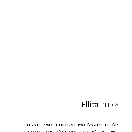
איכויות
Ellita
אולמות התצוגה שלנו מציגים מערכות ריהוט ועיצובים של בתי
העיצוב המובילים באיטליה ובעולם. כל פרטי הרהוט נבחרים כך