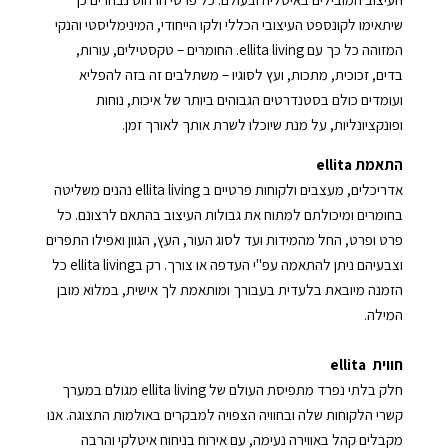
שיתאימו לקונספט העיצובי הכללי ולקו הייחודי, המינימליסטי והנקי
המזוהה כל כך עם ellita living. החומרים – טקסטילים, עורות,
בדים, זכוכית, מתכות, ועץ לסוגיו – משתלבים זה בזה להפליא
ועומדים כולם בסטנדרטים הגבוהים ביותר של איכות, נוחות
ופונקציונליות, על מנת שיוכלו לשרת אותך לאורך זמן.
התאמת
ellita
אדריכלים, מעצבים ולקוחות פרטיים ב
ellita living
נהנים משליטה
בחומרים ומיכולתם למתוח את גבולות העיצוב בהתאם לרצונם. כל
פרט ופרט, החל מהמידות ועד לסוג העור, העץ, הגוון ואפילו התפרים
וצבעיהם ניתן להתאמה עפ"י העדפה או צורך. רק ב
ellita living
כל
הזמנה מיובאת בלעדית בעבורך ומותאמת לך אישית, במלוא מובן
המילה.
חווית
ellita
חלק בלתי נפרד מתפיסת העולם של
ellita living
מגולם במערך
קשרי הלקוחות שלה ובחוויה הצפויה למבקרים באולמות התצוגה. אנו
מקבלים קהל באווירה נעימה, עם אירוח בניחוח איטלקי והרבה