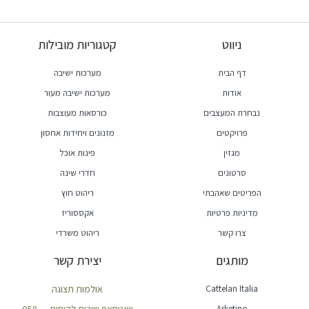
ניווט
קטגוריות מובילות
דף הבית
מערכות ישיבה
אודות
מערכות ישיבה מעור
נבחרת המעצבים
כורסאות מעוצבות
פרויקטים
מזנונים ויחידות אחסון
מגזין
פינות אוכל
סרטונים
חדרי שינה
הפריטים שאהבתי
ריהוט חוץ
מדיניות פרטיות
אקססוריז
צרו קשר
ריהוט משרדי
מותגים
יצירת קשר
Cattelan Italia
אולמות תצוגה
Arketipo