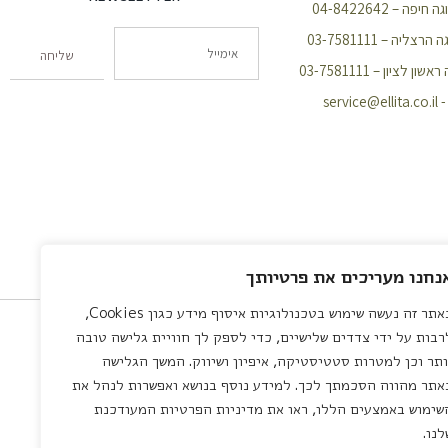
פה – 04-8422642
צליה – 03-7581111
שליחה
 לציון – 03-7581111
servic
נחנו מעריכים את פרטיותך
באתר זה נעשה שימוש בטכנולוגיות איסוף מידע כגון Cookies,
רבות על ידי צדדים שלישיים, כדי לספק לך חוויית גלישה טובה
ותר וכן למטרות סטטיסטיקה, איפיון ושיווק. המשך הגלישה
אתר מהווה הסכמתך לכך. למידע נוסף בנושא ואפשרות לנהל את
שימוש באמצעים הללו, ראו את מדיניות הפרטיות המעודכנת
לנו.