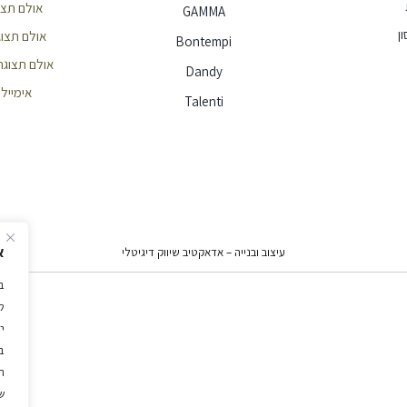
אולם תצוגה חי
GAMMA
ן
אולם תצוגה הר
Bontempi
אולם תצוגה ראשון
Dandy
אימייל - e@ellita.co.il
Talenti
א
עיצוב ובנייה – אדאקטיב שיווק דיגיטלי
ל
י
ב
ה
ש