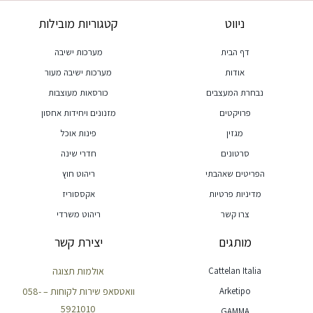
ניווט
קטגוריות מובילות
דף הבית
מערכות ישיבה
אודות
מערכות ישיבה מעור
נבחרת המעצבים
כורסאות מעוצבות
פרויקטים
מזנונים ויחידות אחסון
מגזין
פינות אוכל
סרטונים
חדרי שינה
הפריטים שאהבתי
ריהוט חוץ
מדיניות פרטיות
אקססוריז
צרו קשר
ריהוט משרדי
מותגים
יצירת קשר
Cattelan Italia
אולמות תצוגה
Arketipo
וואטסאפ שירות לקוחות – 058-
5921010
GAMMA