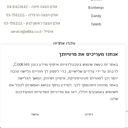
אולם תצוגה חיפה – 04-8422642
Bontempi
אולם תצוגה הרצליה – 03-7581111
Dandy
אולם תצוגה ראשון לציון – 03-7581111
Talenti
אימייל - service@ellita.co.il
עקבו אחרינו
אנחנו מעריכים את פרטיותך
באתר זה נעשה שימוש בטכנולוגיות איסוף מידע כגון Cookies,
NEWSLETTER
לרבות על ידי צדדים שלישיים, כדי לספק לך חוויית גלישה טובה
יותר וכן למטרות סטטיסטיקה, איפיון ושיווק. המשך הגלישה
באתר מהווה הסכמתך לכך. למידע נוסף בנושא ואפשרות לנהל את
שליחה
השימוש באמצעים הללו, ראו את מדיניות הפרטיות המעודכנת
שלנו.
עיצוב ובנייה – אדאקטיב שיווק דיגיטלי
דחייה
אישור
תיאום פגישה