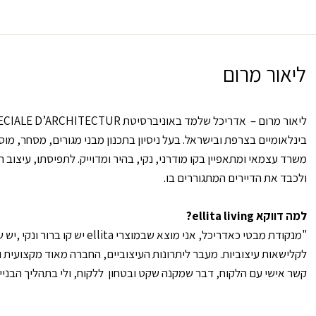
ליאור מרום
ליאור מרום – אדריכל שלמד באוניברסיטת
ECIALE D’ARCHITECTUR
בינלאומיים בצרפת ובישראל. בעל ניסיון בתכנון מבני מגורים, מסחר, מוסד
משרד עצמאי ומתאפיין בקו מודרני, נקי, בהיר ומדוייק. לתפיסתו, עיצוב 
ולכבד את הדיירים המתגוררים בו.
למה דווקא
ellita living
?
"מנקודת מבטי כאדריכל, אני מוצא שבמוצרי
ellita
יש קו ברור ונקי ,יש
לקלישאות עיצוביות. מעבר ליתרונות העיצוביים, החברה מאוד מקצועית והו
קשר אישי עם הלקוח, דבר שמקנה שקט ובטחון ללקוח, ולי בתהליך הבניי