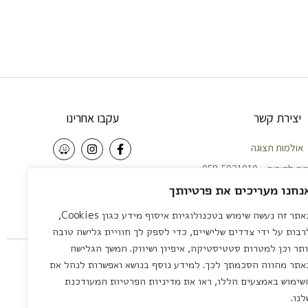
יצירת קשר
עקבו אחרינו
אולמות תצוגה
וחות – 058-5921010
NEWSLETTER
נחנו מעריכים את פרטיותך
פה – 04-8422642
צליה – 03-7581111
באתר זה נעשה שימוש בטכנולוגיות איסוף מידע כגון Cookies,
שליחה
רבות על ידי צדדים שלישיים, כדי לספק לך חוויית גלישה טובה
 לציון – 03-7581111
ותר וכן למטרות סטטיסטיקה, איפיון ושיווק. המשך הגלישה
servic
אתר מהווה הסכמתך לכך. למידע נוסף בנושא ואפשרות לנהל את
שימוש באמצעים הללו, ראו את מדיניות הפרטיות המעודכנת
לנו.