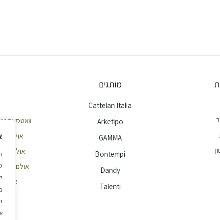
ת
מותגים
Cattelan Italia
ר
וואטסאפ שירות לק
Arketipo
א
אולם תצוגה חי
GAMMA
ן
אולם תצוגה הר
Bontempi
ל
אולם תצוגה ראשון
Dandy
י
אימייל - e@ellita.co.il
Talenti
ב
ה
ש