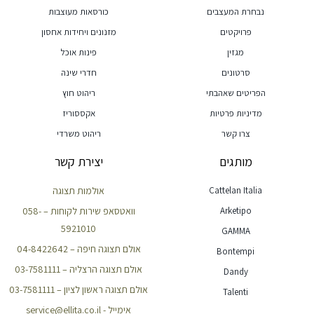
נבחרת המעצבים
כורסאות מעוצבות
פרויקטים
מזנונים ויחידות אחסון
מגזין
פינות אוכל
סרטונים
חדרי שינה
הפריטים שאהבתי
ריהוט חוץ
מדיניות פרטיות
אקססוריז
צרו קשר
ריהוט משרדי
מותגים
יצירת קשר
Cattelan Italia
אולמות תצוגה
Arketipo
וואטסאפ שירות לקוחות – 058-
5921010
GAMMA
אולם תצוגה חיפה – 04-8422642
Bontempi
אולם תצוגה הרצליה – 03-7581111
Dandy
אולם תצוגה ראשון לציון – 03-7581111
Talenti
אימייל - service@ellita.co.il