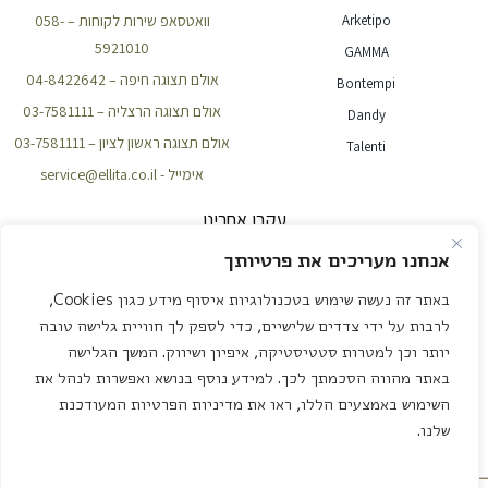
Arketipo
וואטסאפ שירות לקוחות – 058-
5921010
GAMMA
אולם תצוגה חיפה – 04-8422642
Bontempi
אולם תצוגה הרצליה – 03-7581111
Dandy
אולם תצוגה ראשון לציון – 03-7581111
Talenti
אימייל - service@ellita.co.il
עקבו אחרינו
אנחנו מעריכים את פרטיותך
באתר זה נעשה שימוש בטכנולוגיות איסוף מידע כגון Cookies,
NEWSLETTER
לרבות על ידי צדדים שלישיים, כדי לספק לך חוויית גלישה טובה
יותר וכן למטרות סטטיסטיקה, איפיון ושיווק. המשך הגלישה
באתר מהווה הסכמתך לכך. למידע נוסף בנושא ואפשרות לנהל את
שליחה
השימוש באמצעים הללו, ראו את מדיניות הפרטיות המעודכנת
שלנו.
עיצוב ובנייה – אדאקטיב שיווק דיגיטלי