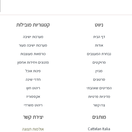
ניווט
קטגוריות מובילות
דף הבית
מערכות ישיבה
אודות
מערכות ישיבה מעור
נבחרת המעצבים
כורסאות מעוצבות
פרויקטים
מזנונים ויחידות אחסון
מגזין
פינות אוכל
סרטונים
חדרי שינה
הפריטים שאהבתי
ריהוט חוץ
מדיניות פרטיות
אקססוריז
צרו קשר
ריהוט משרדי
מותגים
יצירת קשר
Cattelan Italia
אולמות תצוגה