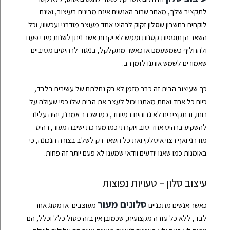
לתקציב שלך, מאחר שרוב האנשים אינם מבינים בעיצוב, ואינם
לוקחים בחשבון שסלון זקוק לרהיט אחד מעוצב מודרני ועכשווי, וכל
השאר הן תוספות קטנות וממש לא יקרות אשר ניתן לשנות מידי פעם
ולהחליף כשמשעמם או כאשר מתקלקל, בניגוד לרהיטים מסיביים
שאמורים לשמש אותנו לזמן רב.
כך שעיצוב הבית זה כבר מזמן לא רק נחלתם של עשירים בלבד,
כיום כל אחד ואחת מאתנו יכול לעצב את הבית שלו כפי שעולה על
רוחו, ובתקציבים לא גבוהים במיוחד, כמו שכבר אמרנו, יהיה עלינו
להשקיע ברהיט אחד טוב ויוקרתי כמו מערכת ישיבה מעור, רהיט
מודרני ואף רצוי איטלקי ואת כל השאר רק לשלב בצורה הנכונה, כי
באומנות כמו שאנו יודעים וודאי שמענו לא פעם יותר זה פחות.
עיצוב סלון – טעויות נפוצות
סלונים מעור
כאשר אנשים מתכניים
מעוצבים
או מסוג אחר
לבד, ללא כל עזרה מקצועית, שכמובן אין בזה פסול כלל וכלל, הם