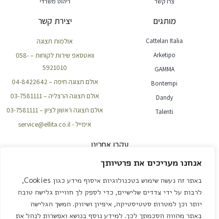
צרו קשר
ריהוט משרדי
מותגים
יצירת קשר
Cattelan Italia
אולמות תצוגה
Arketipo
וואטסאפ שירות לקוחות – 058-
5921010
GAMMA
אולם תצוגה חיפה – 04-8422642
Bontempi
אולם תצוגה הרצליה – 03-7581111
Dandy
אולם תצוגה ראשון לציון – 03-7581111
Talenti
אימייל - service@ellita.co.il
עקבו אחרינו
אנחנו מעריכים את פרטיותך
באתר זה נעשה שימוש בטכנולוגיות איסוף מידע כגון Cookies,
NEWSLETTER
לרבות על ידי צדדים שלישיים, כדי לספק לך חוויית גלישה טובה
יותר וכן למטרות סטטיסטיקה, איפיון ושיווק. המשך הגלישה
באתר מהווה הסכמתך לכך. למידע נוסף בנושא ואפשרות לנהל את
שליחה