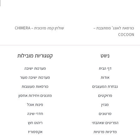
כורסאת לאונג' מסתובבת –
שולחן קפה מזכוכית – CHIMERA
COCOON
ניווט
קטגוריות מובילות
דף הבית
מערכות ישיבה
אודות
מערכות ישיבה מעור
נבחרת המעצבים
כורסאות מעוצבות
פרויקטים
מזנונים ויחידות אחסון
מגזין
פינות אוכל
סרטונים
חדרי שינה
הפריטים שאהבתי
ריהוט חוץ
מדיניות פרטיות
אקססוריז