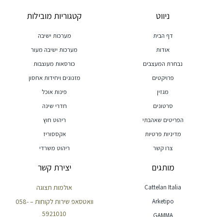
ניווט
קטגוריות מובילות
דף הבית
מערכות ישיבה
אודות
מערכות ישיבה מעור
נבחרת המעצבים
כורסאות מעוצבות
פרויקטים
מזנונים ויחידות אחסון
מגזין
פינות אוכל
סרטונים
חדרי שינה
הפריטים שאהבתי
ריהוט חוץ
מדיניות פרטיות
אקססוריז
צרו קשר
ריהוט משרדי
מותגים
יצירת קשר
Cattelan Italia
אולמות תצוגה
Arketipo
וואטסאפ שירות לקוחות – 058-
5921010
GAMMA