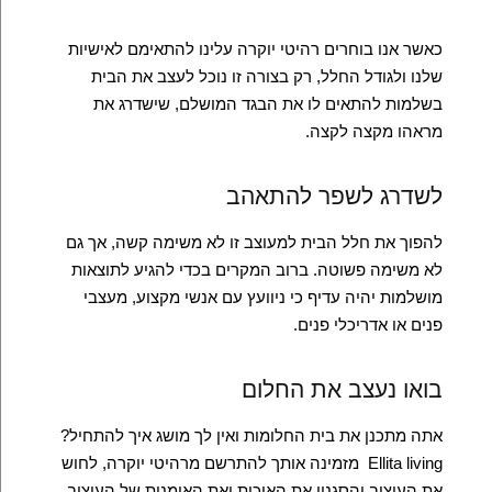
כאשר אנו בוחרים רהיטי יוקרה עלינו להתאימם לאישיות
שלנו ולגודל החלל, רק בצורה זו נוכל לעצב את הבית
בשלמות להתאים לו את הבגד המושלם, שישדרג את
מראהו מקצה לקצה.
לשדרג לשפר להתאהב
להפוך את חלל הבית למעוצב זו לא משימה קשה, אך גם
לא משימה פשוטה. ברוב המקרים בכדי להגיע לתוצאות
מושלמות יהיה עדיף כי ניוועץ עם אנשי מקצוע, מעצבי
פנים או אדריכלי פנים.
בואו נעצב את החלום
אתה מתכנן את בית החלומות ואין לך מושג איך להתחיל?
Ellita living
מזמינה אותך להתרשם מרהיטי יוקרה, לחוש
את העיצוב והסגנון את האיכות ואת האומנות של העיצוב,