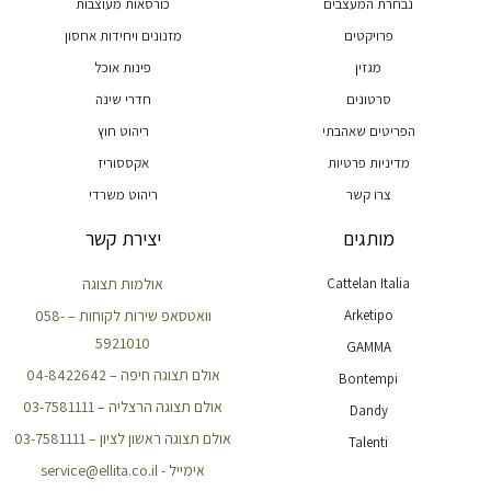
נבחרת המעצבים
כורסאות מעוצבות
פרויקטים
מזנונים ויחידות אחסון
מגזין
פינות אוכל
סרטונים
חדרי שינה
הפריטים שאהבתי
ריהוט חוץ
מדיניות פרטיות
אקססוריז
צרו קשר
ריהוט משרדי
מותגים
יצירת קשר
Cattelan Italia
אולמות תצוגה
Arketipo
וואטסאפ שירות לקוחות – 058-
5921010
GAMMA
אולם תצוגה חיפה – 04-8422642
Bontempi
אולם תצוגה הרצליה – 03-7581111
Dandy
אולם תצוגה ראשון לציון – 03-7581111
Talenti
אימייל - service@ellita.co.il