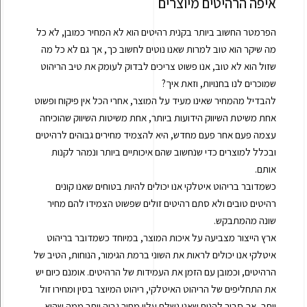
איפה הרהיטים מיוצרים
הפרמטר החשוב ביותר בקנית רהיטים הוא לא המחיר כמובן, לא כל
מה שיקר הוא טוב למרות שאנו נוטים לחשוב כך, אך גם לא כל מה
שזול הוא לא טוב, אנו פשוט צריכים לבדוק לעומק את טיב הריהוט
שמוכרים לנו בחנויות, וזאת איך?
להבדיל מהמחיר שאינו מעיד על המוצר, אחרי הכל אין פיקוח ופשוט
אחת משיטת השיווק הידועות ביותר, אחת משיטות השיווק שהוכיחה
עצמה פעם אחר פעם מחדש, היא להצמיד מחירים גבוהים לרהיטים
ובכלל למוצרים כדי שנחשוב שהם איכותיים ביותר ונמהר לקנות
אותם.
כשמדובר בריהוט איטלקי אנו יכולים להיות בטוחים שאנו קונים
רהיטים טובים ולא סתם רהיטים זולים שפשוט הצמידו להם מחיר
שונה מהמתבקש.
ארץ הייצור מצביעה על איכות המוצר, במיוחד כשמדובר בריהוט
איטלקי אנו יכולים לראות את השוני ברמת הגימור, הנוחות, הטיב של
הרהיטים, וכמובן עם הזמן את העמידות של הרהיטים. אומנם כיום יש
את התחליפים של הריהוט האיטלקי, ריהוט המיוצר בסין ומחירו זול
יותר, אך סביר להניח שאנו נשלם עליו מחיר גבוה יותר ממה שהוא