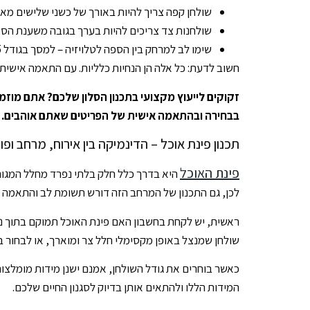
שולחן קפה צריך להיות באורך של כשני שלישים מאו
שולחנות צד צריכים להיות בערך בגובה משענת הספ
שימו לב למרחק בין הספה לטלויזיה – למסך בגודל 55 אינץ' למשל, נדרש מרחק של 2-3 מטרים
חשוב לדעת: כל אלה הן הנחיות כלליות. עם התאמה אישית,
זקוקים לייעוץ מקצועי בתכנון הסלון שלכם? אתם מוזמנ
בבחירה ובהתאמה אישית של הפריטים שאתם אוהבים.
תכנון פינת אוכל – הדינמיקה בין אירוח, מרחב ופונק
פינת האוכל
היא בדרך כלל חלק בלתי נפרד מחלל המגורים 
לכן, גם התכנון של המרחב הזה דורש תשומת לב והתאמה מד
ראשית, יש לקחת בחשבון האם פינת האוכל תמוקם בתוך ני
שולחן שמנצל באופן מקסימלי חלל צר ומוארך, או לבחור בש
כאשר בוחרים את גודל השולחן, אמנם ישנן מידות מומלצו
המידות הללו ולהתאים אותן בדיוק לסגנון החיים שלכם.