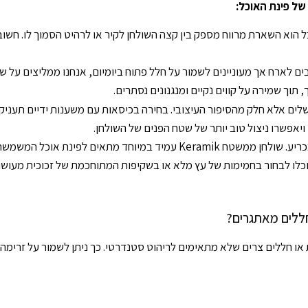
 פינת האוכל:
 הוא השארת מרווח מספק בין קצה השולחן לקיר או לרהיט הסמוך לו. חשוב
 לארח אך מעוניינים לשמור על חלל פתוח ביומיום, אנחנו ממליצים על שול
 שמירה על קווים נקיים ומנגנונים נסתרים.
ים אלא חלק מהסיפור העיצובי. בחירה בכיסאות עם משענות ידיים תעניק ת
אפשרו ניצול טוב יותר של שטח הפנים של השולחן.
– גם כאן לחומר יש תפקיד מכריע. שולחן ממשטח Keramik עמיד במיוח
כלו לבחור בחמימות של עץ מלא או בשקיפות המתוחכמת של זכוכית מעושנת
ללים מאתגרים?
חללים צרים שלא מתאימים לריהוט סטנדרטי. כך ניתן לשמור על זרימה טב