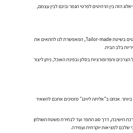
וג הזה בין הרהיטים לפרטי הגמר ובינם לבין עצמם,
המפתח טמון בהבנה מדויקת של הפרופורציות ושמירה על זרימה בחלל. אנחנו ממליצים להשאיר מרווחים פנויים לתנועה ולבחור ברהיטים בשיטת Tailor-made, המאפשרת לנו להתאים את
יות בלב הבית.
ים והפרופורציות בסלון ובפינת האוכל, ניתן ליצור
ר. אנחנו ב"אליתה ליוינג" מזמינים אתכם להשאיר
כת הישיבה, דרך סוג התפר ועד לבחירת משטח השולחן
 שלכם למציאות יוקרתית ועמידה.