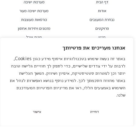
דף הבית
מערכות ישיבה
אודות
מערכות ישיבה מעור
נבחרת המעצבים
כורסאות מעוצבות
פרויקטים
מזנונים ויחידות אחסון
מגזין
פינות אוכל
סרטונים
חדרי שינה
אנחנו מעריכים את פרטיותך
הפריטים שאהבתי
ריהוט חוץ
באתר זה נעשה שימוש בטכנולוגיות איסוף מידע כגון Cookies,
מדיניות פרטיות
אקססוריז
לרבות על ידי צדדים שלישיים, כדי לספק לך חוויית גלישה טובה
צרו קשר
ריהוט משרדי
יותר וכן למטרות סטטיסטיקה, איפיון ושיווק. המשך הגלישה
באתר מהווה הסכמתך לכך. למידע נוסף בנושא ואפשרות לנהל את
מותגים
יצירת קשר
השימוש באמצעים הללו, ראו את מדיניות הפרטיות המעודכנת
שלנו.
Cattelan Italia
אולמות תצוגה
Arketipo
וואטסאפ שירות לקוחות – 058-
דחייה
אישור
5921010
GAMMA
אולם תצוגה חיפה – 04-8422642
Bontempi
אולם תצוגה הרצליה – 03-7581111
Dandy