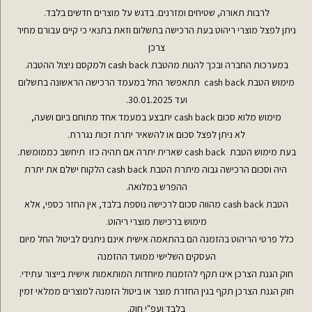
לרבות תאורה, שטיחים ומזרנים. בדגש על מוצרים חדשים בלבד.
ניתן לפצל מוצרי ריהוט בעת הרכישה בתשלום וזאת בתנאי כי קיים עבורם מחיר
צרכן
במערכות החברה ובכך להנות מהטבת cash back ולמקסם ניצול ההטבה.
מימוש הטבת cash back תתאפשר החל במעמד הרכישה הראשונה בתשלום
ועד 30.01.2025.
מימוש מלוא סכום cash back יתבצע במעמד אחד מתוחם ביום ושעה,
לא ניתן לפצל סכום או להשאיר יתרת זכות נגררת.
בעת מימוש הטבת cash back שארית יתרה אם תהיה כזו תיחשב כממומשת.
היה וסכום הרכישה גבוה מיתרת הטבת cash back הלקוח ישלם את יתרת
ההפרש במלואה.
הטבת cash back מהווה סכום לרכישה נוספת בלבד, אין החזר כספי, אלא
מימוש ברכישת מוצרי ריהוט.
כלל פרטי הריהוט בהזמנה הם בהתאמה אישית אינם ניתנים לביטול החל מיום
העסקים השלישי ממועד ההזמנה
חוק הגנת הצרכן אינו תקף להזמנות מיוחדות המותאמות אישית בייצור עתידי.
חוק הגנת הצרכן תקף בגין החזרת מוצר או ביטול הזמנה למוצרים ממלאי זמין
בלבד ועפ"י חוק.