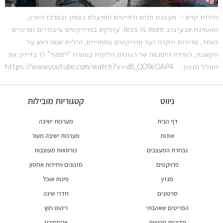
הילית קרש – מעצבת פנים ורהיטים הפועלת בצפון ובמרכז הארץ,
ומאמינה שבעיצוב less is more. עוסקת בפרויקטים ציבוריים ופרטיים
כאחד, מדירות יוקרה ועד פרויקטים מסחריים. הילית שמה דגש על
הקשבה, למידה והפנמה של רצונות הלקוח במטרה "לתפור" לו בדיוק את
החלל הנכון. https://www.youtube.com/watch?v=dB_QO9cOAP4
ניווט
קטגוריות מובילות
דף הבית
מערכות ישיבה
אודות
מערכות ישיבה מעור
נבחרת המעצבים
כורסאות מעוצבות
פרויקטים
מזנונים ויחידות אחסון
מגזין
פינות אוכל
סרטונים
חדרי שינה
הפריטים שאהבתי
ריהוט חוץ
מדיניות פרטיות
אקססוריז