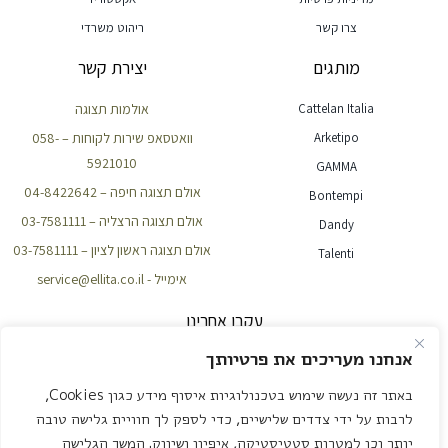
צרו קשר
ריהוט משרדי
מותגים
יצירת קשר
Cattelan Italia
אולמות תצוגה
Arketipo
וואטסאפ שירות לקוחות – 058-
5921010
GAMMA
אולם תצוגה חיפה – 04-8422642
Bontempi
אולם תצוגה הרצליה – 03-7581111
Dandy
אולם תצוגה ראשון לציון – 03-7581111
Talenti
אימייל - service@ellita.co.il
עקבו אחרינו
אנחנו מעריכים את פרטיותך
באתר זה נעשה שימוש בטכנולוגיות איסוף מידע כגון Cookies,
NEWSLETTER
לרבות על ידי צדדים שלישיים, כדי לספק לך חוויית גלישה טובה
יותר וכן למטרות סטטיסטיקה, איפיון ושיווק. המשך הגלישה