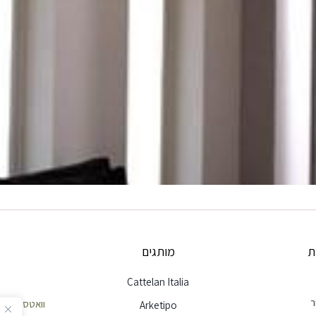
ת
מותגים
Cattelan Italia
ר
וואטסאפ שירות לק
Arketipo