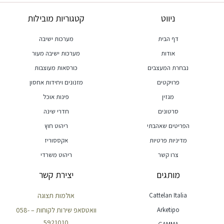
ניווט
קטגוריות מובילות
דף הבית
מערכות ישיבה
אודות
מערכות ישיבה מעור
נבחרת המעצבים
כורסאות מעוצבות
פרויקטים
מזנונים ויחידות אחסון
מגזין
פינות אוכל
סרטונים
חדרי שינה
הפריטים שאהבתי
ריהוט חוץ
מדיניות פרטיות
אקססוריז
צרו קשר
ריהוט משרדי
מותגים
יצירת קשר
Cattelan Italia
אולמות תצוגה
Arketipo
וואטסאפ שירות לקוחות – 058-
5921010