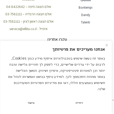
GAMMA
אולם תצוגה חיפה – 04-8422642
Bontempi
אולם תצוגה הרצליה – 03-7581111
Dandy
אולם תצוגה ראשון לציון – 03-7581111
Talenti
אימייל - service@ellita.co.il
עקבו אחרינו
אנחנו מעריכים את פרטיותך
באתר זה נעשה שימוש בטכנולוגיות איסוף מידע כגון Cookies,
NEWSLETTER
לרבות על ידי צדדים שלישיים, כדי לספק לך חוויית גלישה טובה
יותר וכן למטרות סטטיסטיקה, איפיון ושיווק. המשך הגלישה
באתר מהווה הסכמתך לכך. למידע נוסף בנושא ואפשרות לנהל את
שליחה
השימוש באמצעים הללו, ראו את מדיניות הפרטיות המעודכנת
שלנו.
עיצוב ובנייה – אדאקטיב שיווק דיגיטלי
דחייה
אישור
תיאום פגישה