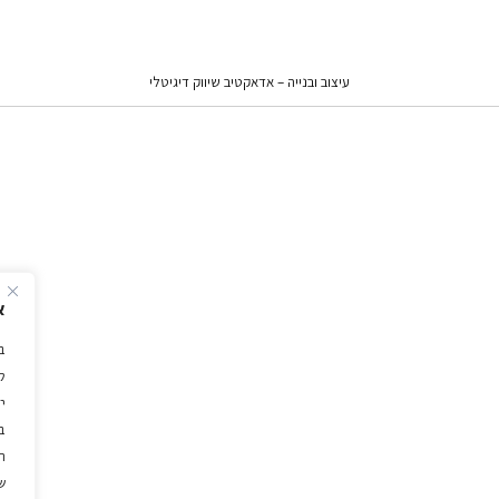
עיצוב ובנייה – אדאקטיב שיווק דיגיטלי
א
ל
י
ב
ה
ש