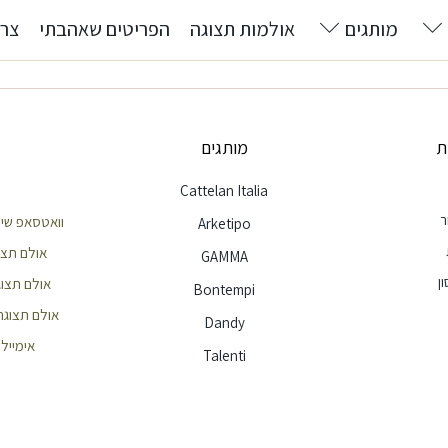
מותגים
אולמות תצוגה
הפריטים שאהבתי
צרו
ת
מותגים
Cattelan Italia
ר
וואטסאפ שירות לק
Arketipo
אולם תצוגה חי
GAMMA
ן
אולם תצוגה הר
Bontempi
אולם תצוגה ראשון
Dandy
אימייל - e@ellita.co.il
Talenti