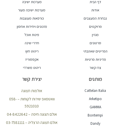
דף הבית
מערכות ישיבה
אודות
מערכות ישיבה מעור
נבחרת המעצבים
כורסאות מעוצבות
פרויקטים
מזנונים ויחידות אחסון
מגזין
פינות אוכל
סרטונים
חדרי שינה
הפריטים שאהבתי
ריהוט חוץ
מדיניות פרטיות
אקססוריז
צרו קשר
ריהוט משרדי
מותגים
יצירת קשר
Cattelan Italia
אולמות תצוגה
Arketipo
וואטסאפ שירות לקוחות – 058-
5921010
GAMMA
אולם תצוגה חיפה – 04-8422642
Bontempi
אולם תצוגה הרצליה – 03-7581111
Dandy