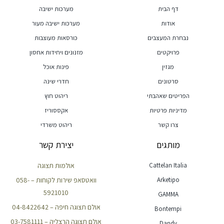
דף הבית
מערכות ישיבה
אודות
מערכות ישיבה מעור
נבחרת המעצבים
כורסאות מעוצבות
פרויקטים
מזנונים ויחידות אחסון
מגזין
פינות אוכל
סרטונים
חדרי שינה
הפריטים שאהבתי
ריהוט חוץ
מדיניות פרטיות
אקססוריז
צרו קשר
ריהוט משרדי
מותגים
יצירת קשר
Cattelan Italia
אולמות תצוגה
Arketipo
וואטסאפ שירות לקוחות – 058-
5921010
GAMMA
אולם תצוגה חיפה – 04-8422642
Bontempi
אולם תצוגה הרצליה – 03-7581111
Dandy