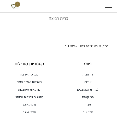
0
כרית רביצה
כרית ישיבה גדולה לסלון – PILLOW
ניווט
קטגוריות מובילות
דף הבית
מערכות ישיבה
אודות
מערכות ישיבה מעור
נבחרת המעצבים
כורסאות מעוצבות
פרויקטים
מזנונים ויחידות אחסון
מגזין
פינות אוכל
סרטונים
חדרי שינה