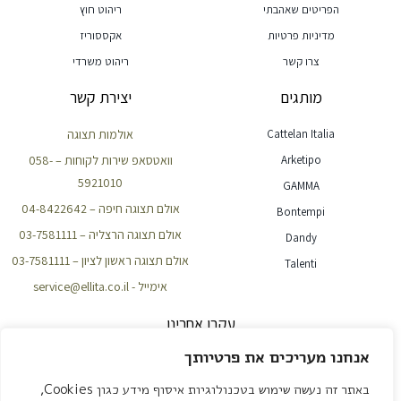
הפריטים שאהבתי
ריהוט חוץ
מדיניות פרטיות
אקססוריז
צרו קשר
ריהוט משרדי
מותגים
יצירת קשר
Cattelan Italia
אולמות תצוגה
Arketipo
וואטסאפ שירות לקוחות – 058-
5921010
GAMMA
אולם תצוגה חיפה – 04-8422642
Bontempi
אולם תצוגה הרצליה – 03-7581111
Dandy
אולם תצוגה ראשון לציון – 03-7581111
Talenti
אימייל - service@ellita.co.il
עקבו אחרינו
אנחנו מעריכים את פרטיותך
באתר זה נעשה שימוש בטכנולוגיות איסוף מידע כגון Cookies,