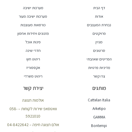
דף הבית
מערכות ישיבה
אודות
מערכות ישיבה מעור
נבחרת המעצבים
כורסאות מעוצבות
פרויקטים
מזנונים ויחידות אחסון
מגזין
פינות אוכל
סרטונים
חדרי שינה
הפריטים שאהבתי
ריהוט חוץ
מדיניות פרטיות
אקססוריז
צרו קשר
ריהוט משרדי
מותגים
יצירת קשר
Cattelan Italia
אולמות תצוגה
Arketipo
וואטסאפ שירות לקוחות – 058-
5921010
GAMMA
אולם תצוגה חיפה – 04-8422642
Bontempi