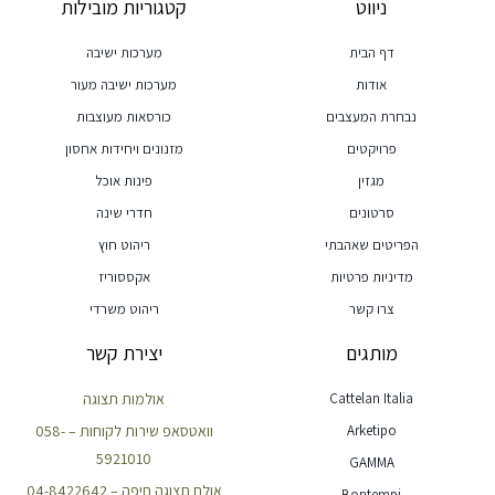
ניווט
קטגוריות מובילות
דף הבית
מערכות ישיבה
אודות
מערכות ישיבה מעור
נבחרת המעצבים
כורסאות מעוצבות
פרויקטים
מזנונים ויחידות אחסון
מגזין
פינות אוכל
סרטונים
חדרי שינה
הפריטים שאהבתי
ריהוט חוץ
מדיניות פרטיות
אקססוריז
צרו קשר
ריהוט משרדי
מותגים
יצירת קשר
Cattelan Italia
אולמות תצוגה
Arketipo
וואטסאפ שירות לקוחות – 058-
5921010
GAMMA
אולם תצוגה חיפה – 04-8422642
Bontempi