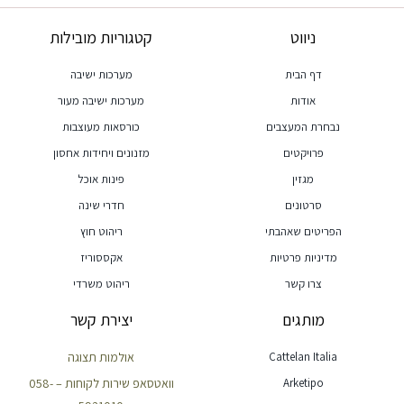
ניווט
קטגוריות מובילות
דף הבית
מערכות ישיבה
אודות
מערכות ישיבה מעור
נבחרת המעצבים
כורסאות מעוצבות
פרויקטים
מזנונים ויחידות אחסון
מגזין
פינות אוכל
סרטונים
חדרי שינה
הפריטים שאהבתי
ריהוט חוץ
מדיניות פרטיות
אקססוריז
צרו קשר
ריהוט משרדי
מותגים
יצירת קשר
Cattelan Italia
אולמות תצוגה
Arketipo
וואטסאפ שירות לקוחות – 058-