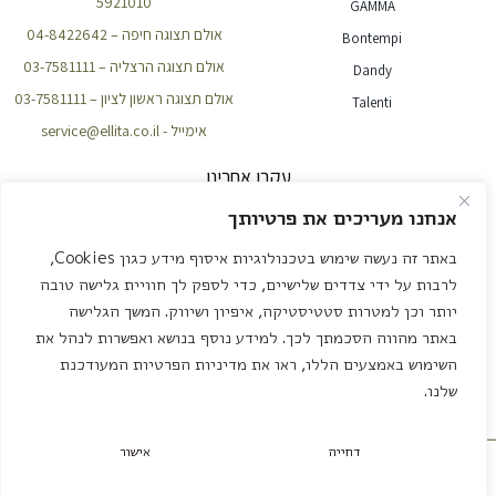
5921010
GAMMA
אולם תצוגה חיפה – 04-8422642
Bontempi
אולם תצוגה הרצליה – 03-7581111
Dandy
אולם תצוגה ראשון לציון – 03-7581111
Talenti
אימייל - service@ellita.co.il
עקבו אחרינו
אנחנו מעריכים את פרטיותך
באתר זה נעשה שימוש בטכנולוגיות איסוף מידע כגון Cookies,
NEWSLETTER
לרבות על ידי צדדים שלישיים, כדי לספק לך חוויית גלישה טובה
יותר וכן למטרות סטטיסטיקה, איפיון ושיווק. המשך הגלישה
באתר מהווה הסכמתך לכך. למידע נוסף בנושא ואפשרות לנהל את
שליחה
השימוש באמצעים הללו, ראו את מדיניות הפרטיות המעודכנת
שלנו.
עיצוב ובנייה – אדאקטיב שיווק דיגיטלי
דחייה
אישור
תיאום פגישה