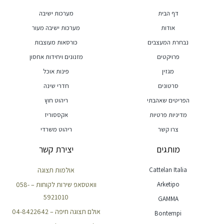
דף הבית
מערכות ישיבה
אודות
מערכות ישיבה מעור
נבחרת המעצבים
כורסאות מעוצבות
פרויקטים
מזנונים ויחידות אחסון
מגזין
פינות אוכל
סרטונים
חדרי שינה
הפריטים שאהבתי
ריהוט חוץ
מדיניות פרטיות
אקססוריז
צרו קשר
ריהוט משרדי
מותגים
יצירת קשר
Cattelan Italia
אולמות תצוגה
Arketipo
וואטסאפ שירות לקוחות – 058-
5921010
GAMMA
אולם תצוגה חיפה – 04-8422642
Bontempi