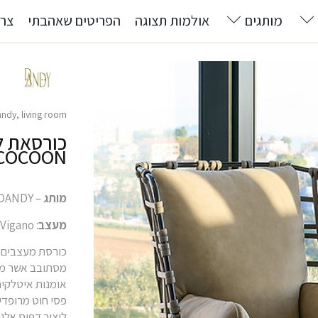
מותגים
אולמות תצוגה
הפריטים שאהבתי
צרו
andy
,
living room
כורסאת ל
COCOON
מותג
– DANDY
מעצב
: Jiuseppe Vigano
כורסת מעצבים 
מסתובב אשר מזכ
אומנות איטלקית
פסי חוט מרופדי
ליצור דפוס אלג