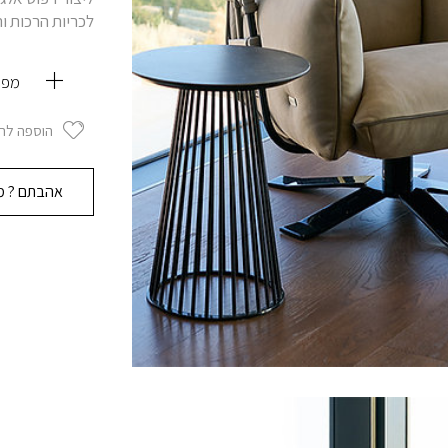
לכריות הרכות ו
מפר
הוספה לר
אהבתם ? מו