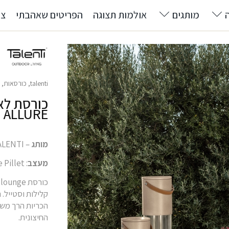
מותגים
אולמות תצוגה
הפריטים שאהבתי
צרו
talenti
,
כורסאות
,
רי
כורסת לאו
ALLURE
מותג
– TALENTI
מעצב
: Christophe Pillet
קלילות וסטייל. ה
הכריות הרך משלי
החיצונית.