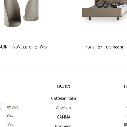
vincent מדף צד לספה
שולחן צד מתכת לסלון – PINGUIN
מותגים
Cattelan Italia
א
וואטסאפ שירות לקוח
Arketipo
א
אולם תצוגה חיפה
GAMMA
אולם תצוגה הרצל
Bontempi