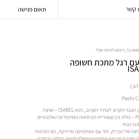
 קשר
תאום פגישה
אות בר
,
ריהוט לפינת אוכל
עם רגל מתכת חשופה
בדיאלוג זורם בין העבר הקרוב לעתיד הקרוב, כסא ISABEL – שהגה
Paolo Cattelan – בולט בין קטגוריית הכיסאות המרופדים האלגנטיים
ב נצחי.
וחות של הכרית, יחד עם אסתטיקה מדוייקת, הם הסיבות
 מודרני זה הוא הפתרון המושלם לאזור הסלון. גרסת ה