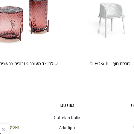
כורסת חוץ – CLEOSoft
שולחן צד מעוצב מזכוכית צבעונית – DO
ת
מותגים
Cattelan Italia
ר
וואטסאפ שירות לק
Arketipo
א