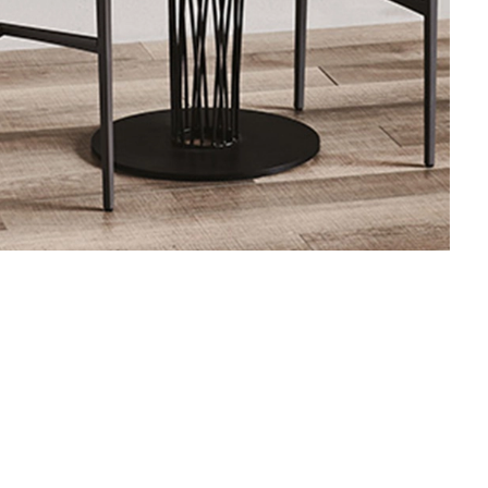
השתמש
00:00
00:00
במקש
למעלה/למטה
כדי
להגביר
או
להנמיך
עוצמת