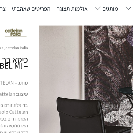
מותגים
אולמות תצוגה
הפריטים שאהבתי
צרו
cattelan italia
,
כס
כיסא בר 
– ISABEL Ml
מותג
– CATTELAN
עיצוב
: Paolo Cattelan
המתהדרים בעיצו
הארגונומיה והנ
לכך שכסא עיצוב