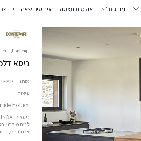
מותגים
אולמות תצוגה
הפריטים שאהבתי
צרו
bontempi
,
כסאות
כיסא דלפק מ
מותג
– BONTEMPI
עיצוב
:
niele Molteni
לבית מודרני. ה
ארגונומית, הרי