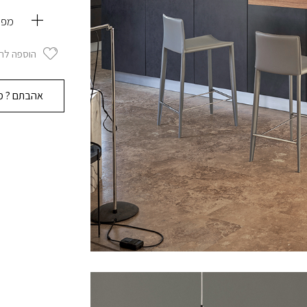
מפר
הוספה לר
אהבתם ? מו