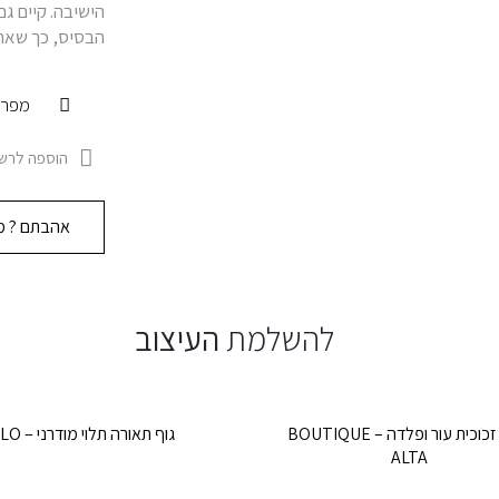
הישיבה. קיים ג
הבסיס, כך שאת
מפרט
הוספה לרשי
אהבתם ? מו
להשלמת
העיצוב
מזנון זכוכית עור ופלדה – BOUTIQUE
גוף תאורה תלוי מודרני – STILO
ALTA