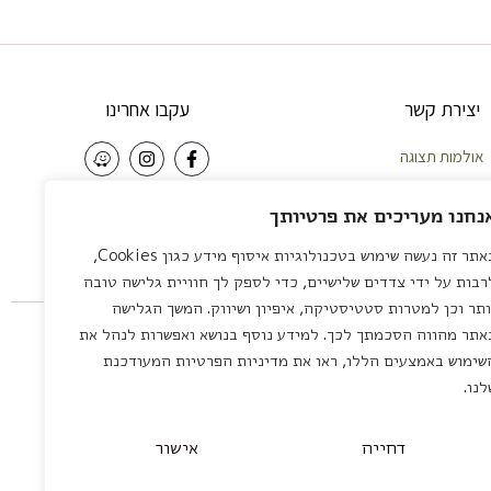
יצירת קשר
עקבו אחרינו
אולמות תצוגה
וחות – 058-5921010
NEWSLETTER
נחנו מעריכים את פרטיותך
פה – 04-8422642
באתר זה נעשה שימוש בטכנולוגיות איסוף מידע כגון Cookies,
צליה – 03-7581111
שליחה
רבות על ידי צדדים שלישיים, כדי לספק לך חוויית גלישה טובה
 לציון – 03-7581111
ותר וכן למטרות סטטיסטיקה, איפיון ושיווק. המשך הגלישה
servic
אתר מהווה הסכמתך לכך. למידע נוסף בנושא ואפשרות לנהל את
שימוש באמצעים הללו, ראו את מדיניות הפרטיות המעודכנת
לנו.
דחייה
אישור