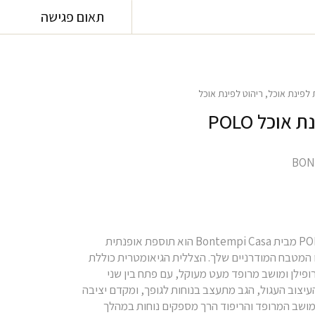
תאום פגישה
 לפינת אוכל
,
ריהוט לפינת אוכל
אוכל POLO
כיסא האוכל POLO מבית Bontempi Casa הוא תוספת אופנתית
 המטבח המודרניים שלך. הצללית הגיאומטרית כוללת
רופילן ומושב מרופד מעט מעוקל, עם פתח בין שני
עיצוב העגול, הגב מתעצב בנוחות לגופך, ומקדם יציבה
 המושב המרופד והריפוד הרך מספקים נוחות במהלך