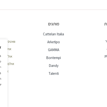
ת
מותגים
Cattelan Italia
ר
וואטסאפ שירות לק
Arketipo
א
אולם תצוגה חי
GAMMA
ן
אולם תצוגה הר
Bontempi
ל
אולם תצוגה ראשון
Dandy
י
אימייל - e@ellita.co.il
ב
Talenti
ה
ש