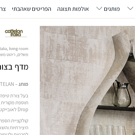
מותגים
אולמות תצוגה
הפריטים שאהבתי
צרו
talia
,
living room
משלים
,
ריהוט משר
מדף בצורת 
מותג
– CATTELAN
בעל צורת טיפה ה
תוספת מקורית ל
Drop לאובייקט עיצובי שהוא גם דקורטיבי וגם פונקציונלי.
היצירתיות והשא
לפרטים ולגימור