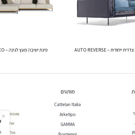
ת ייחודית – AUTO REVERSE
פינת ישיבה מעץ לגינה – CLEO
ת
מותגים
Cattelan Italia
ר
וואטסאפ שירות לק
Arketipo
א
אולם תצוגה חי
GAMMA
ן
אולם תצוגה הר
Bontempi