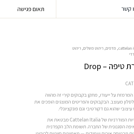
 קשר
תאום פגישה
cattelan i
,
מדפים
,
ריהוט משלים
,
ריהוט
די
טיפה – Drop
מרמזת על ייעודו, מתקן בקבוקים קירִי זה מהווה
סלון מעוצב. הבקבוקים והפריטים המוצגים הופכים את
קולקציית הספריות המודרניות של Cattelan Italia מבטאת את
יפה הסגנונית של החברה. תשומת הלב הקפדנית
ים מבטיחה איכות ועמידות — מאפיינים חיוניים לריהוט