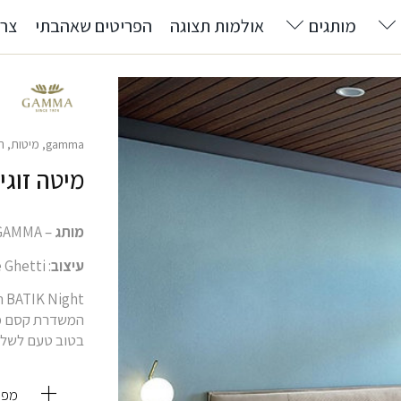
מותגים
אולמות תצוגה
הפריטים שאהבתי
צרו
gamma
,
מיטות
,
ר
מיטה זוגית 
מותג
– GAMMA
עיצוב
: Gabriele Ghetti
ht
בטוב טעם לשלב 
מפר