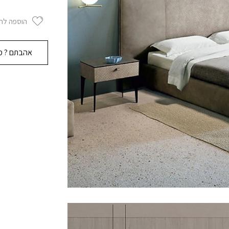
הוספה לר
אהבתם ? מו