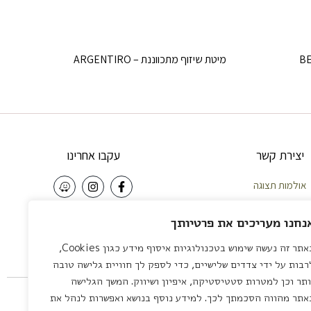
מיטת שיזוף מתכווננת – ARGENTIRO
יצירת קשר
עקבו אחרינו
אולמות תצוגה
וחות – 058-5921010
NEWSLETTER
נחנו מעריכים את פרטיותך
פה – 04-8422642
באתר זה נעשה שימוש בטכנולוגיות איסוף מידע כגון Cookies,
צליה – 03-7581111
שליחה
רבות על ידי צדדים שלישיים, כדי לספק לך חוויית גלישה טובה
 לציון – 03-7581111
ותר וכן למטרות סטטיסטיקה, איפיון ושיווק. המשך הגלישה
servic
אתר מהווה הסכמתך לכך. למידע נוסף בנושא ואפשרות לנהל את