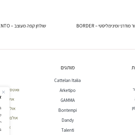
 מודרני ומינימליסטי – BORDER
שולחן קפה מעוצב – BENTO
ת
מותגים
Cattelan Italia
ר
וואטסאפ שירות לק
Arketipo
א
אולם תצוגה חי
GAMMA
ן
אולם תצוגה הר
Bontempi
ל
אולם תצוגה ראשון
Dandy
י
אימייל - e@ellita.co.il
ב
Talenti