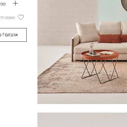
מפר
הוספה לר
אהבתם ? מו