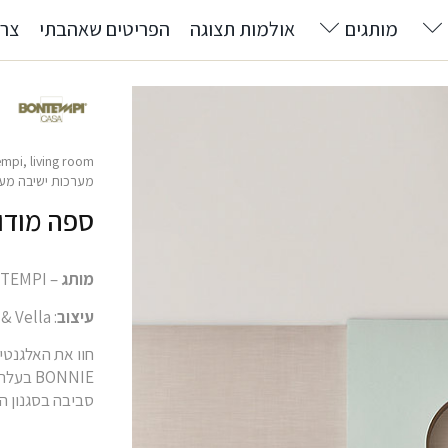
מותגים
אולמות תצוגה
הפריטים שאהבתי
צרו
empi
,
living room
מערכות ישיבה מעו
ספה מודולרית
מותג
– BONTEMPI
עיצוב
: Bernhardt & Vella
סביבה בסגנון ה