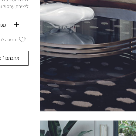
ליצירת ערסול וח
מפר
הוספה לר
אהבתם ? מו