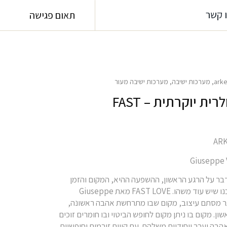
 קשר
תאום פגישה
arke
,
מערכות ישיבה
,
מערכות ישיבה מעור
ספה מודולרית יוקרתית – FAST
FAST L מדבר על הרגע הראשון, ההשפעה ההיא, המקום והזמן
המסוימים בו הבנו שיש עוד משהו. FAST LOVE מאת Giuseppe
וא יותר מסתם עיצוב, מקום שבו מתרחשת אהבה ראשונה,
. מקום בו ניתן מקום לחופש הביטוי ובו חומרים זוכים
הבה וערך ייחודיים משלהם. עם קווים זורמים וחופשיים