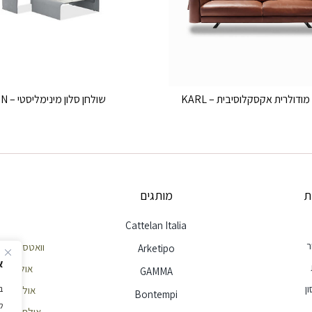
ודולרית אקסקלוסיבית – KARL
שולחן סלון מינימליסטי – ZEN
ת
מותגים
Cattelan Italia
ר
וואטסאפ שירות לק
Arketipo
א
אולם תצוגה חי
GAMMA
ן
אולם תצוגה הר
Bontempi
ל
אולם תצוגה ראשון