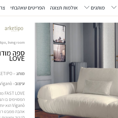
מותגים
אולמות תצוגה
הפריטים שאהבתי
צרו
tipo
,
living room
LOVE
מותג
– ARKETIPO
עיצוב
– Giuseppe Viganò
OVE
Viganò ה
אהבה ממבט ראשון
לכבוד ומציגים א