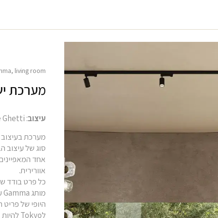
mma
,
living room
מערכת ישיבה
עיצוב
: Gabriele Ghetti
מערכת בעיצוב 
סוג של עיצוב ה
אחד המאפיינים 
אוורירית.
כל פרט בודד של
מו
היופי של פריט 
לTokyo להיות מותאם לכל סביבה.