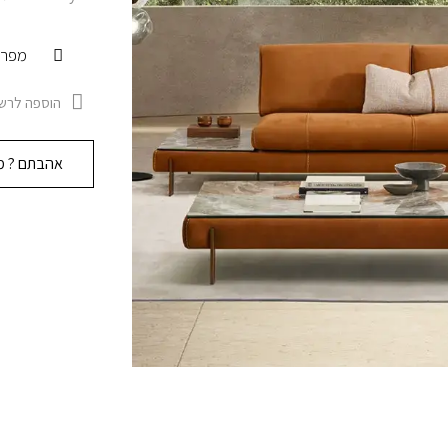
מפרט
הוספה לרשי
אהבתם ? מו