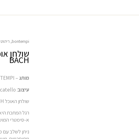
bontempi
,
ריהוט 
שולחן אוכ
BACH
מותג
– BONTEMPI
עיצוב
: Andrea Lucatello
שולחן האוכל BACH יוצר מוקד אקלקטי לחלל האוכל שלך.
רגל המתכת היא 
א-סימטרי המושך
ניתן לשלב עם מג
מתוחכמות. מעו