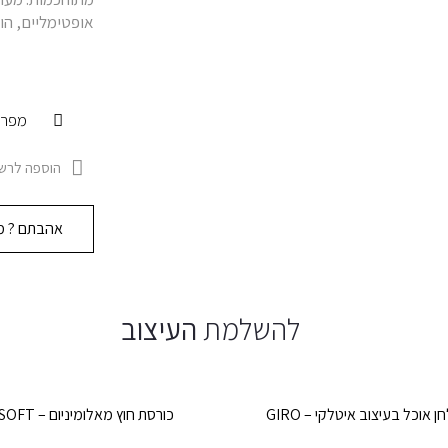
אופטימליים, הו
מפרט
הוספה לרשי
אהבתם ? מו
להשלמת
העיצוב
ן אוכל בעיצוב איטלקי – GIRO
כורסת חוץ מאלומיניום – CLEOSOFT