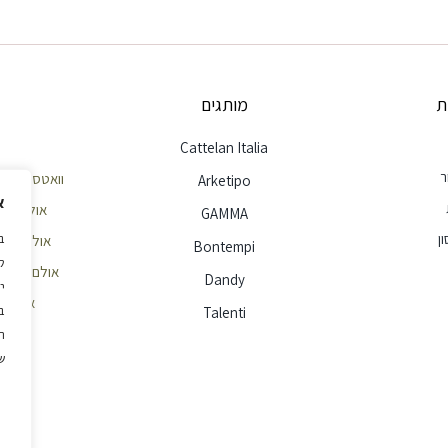
ת
מותגים
Cattelan Italia
ר
וואטסאפ שירות לק
Arketipo
א
אולם תצוגה חי
GAMMA
ן
אולם תצוגה הר
Bontempi
ל
אולם תצוגה ראשון
Dandy
י
אימייל - e@ellita.co.il
ב
Talenti
ה
ש