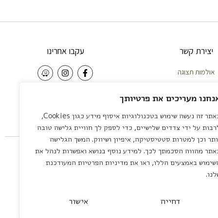
יצירת קשר
עקבו אחרינו
אולמות תצוגה
וחות – 058-5921010
NEWSLETTER
נחנו מעריכים את פרטיותך
פה – 04-8422642
באתר זה נעשה שימוש בטכנולוגיות איסוף מידע כגון Cookies,
צליה – 03-7581111
שליחה
רבות על ידי צדדים שלישיים, כדי לספק לך חוויית גלישה טובה
 לציון – 03-7581111
ותר וכן למטרות סטטיסטיקה, איפיון ושיווק. המשך הגלישה
servic
אתר מהווה הסכמתך לכך. למידע נוסף בנושא ואפשרות לנהל את
שימוש באמצעים הללו, ראו את מדיניות הפרטיות המעודכנת
לנו.
דחייה
אישור