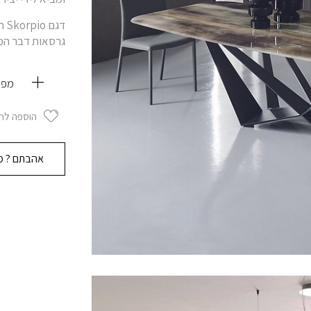
גרסאות דבר המב
מפר
הוספה לר
אהבתם ? מו