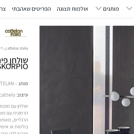
מותגים
אולמות תצוגה
הפריטים שאהבתי
צרו
cattelan italia
,
רי
שולחן פינ
SKORPIO
מותג
– CATTELAN
עיצוב
: Paolo Cattelan & Andrea Lucattelo
שולחן עם מונומ
הרמונית עם משחק
הרגליים, מאפשר 
בולטות או איפוק
ומביא לידי יצי