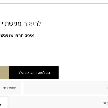
לתיאום
פגישת יי
איפה תרצו שנפגש?
באולמות התצוגה שלנו
א
א