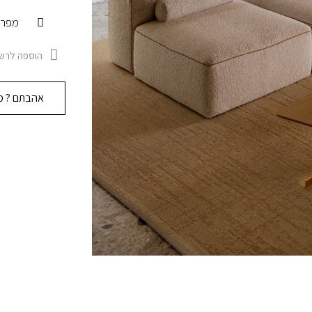
מפרט
הוספה לרשי
אהבתם ? מו