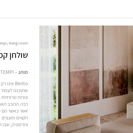
empi
,
living room
שולחן קפה מ
מותג
– BONTEMPI
Bento אי
שתוכננו לעמוד 
צורות טרפזיות 
רבה. הכוכב האמי
אשר כאשר הם מו
הקווים ומעצים א
והרמוניה, שבו ה