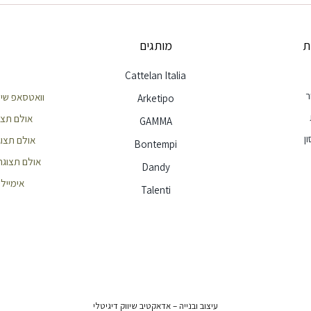
ת
מותגים
Cattelan Italia
ר
וואטסאפ שירות לק
Arketipo
אולם תצוגה חי
GAMMA
ן
אולם תצוגה הר
Bontempi
אולם תצוגה ראשון
Dandy
אימייל - e@ellita.co.il
Talenti
עיצוב ובנייה – אדאקטיב שיווק דיגיטלי