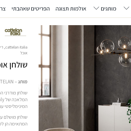
מותגים
אולמות תצוגה
הפריטים שאהבתי
צרו
cattelan italia
,
רי
אוכל
שולחן אוכל 
מותג
– CATTELAN
שולחן מודרני ה
המינימליסטי עם
שולחן מושלם עם
המתאימה הן לסב