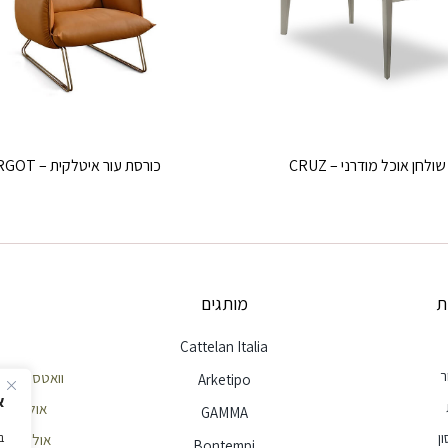
שולחן אוכל מודרני – CRUZ
כורסת עור איטלקית – MARGOT
ת
מותגים
Cattelan Italia
ר
וואטסאפ שירות לק
Arketipo
א
אולם תצוגה חי
GAMMA
ן
אולם תצוגה הר
Bontempi