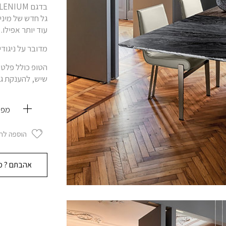
גל חדש של מינימ
עוד יותר אפילו.
מדובר על ניגודיו
הטופ כולל פלטת 
שיש, להענקת גי
מפר
הוספה לר
אהבתם ? מו