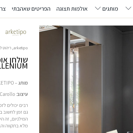
מותגים
אולמות תצוגה
הפריטים שאהבתי
צרו
arketipo
,
ריהוט ל
שולחן אוכ
LLENIUM
מותג
– ARKETIPO
עיצוב
: Gino Carollo
רבים יכולים לז
גם זמן לחשוב ב
המילניום, זה הי
מלא בתקווה וה