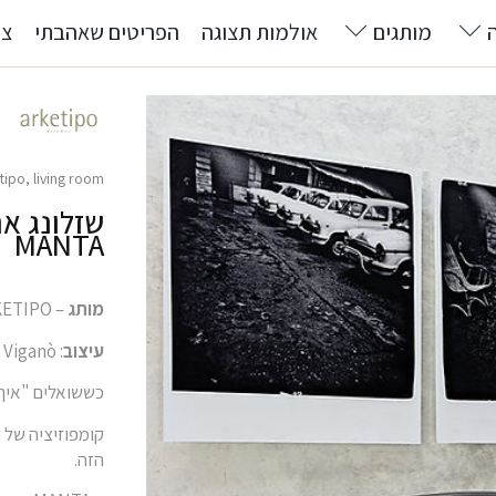
מותגים
אולמות תצוגה
הפריטים שאהבתי
צרו
etipo
,
living room
שזלונג ארג
MANTA
מותג
– ARKETIPO
עיצוב
: Giuseppe Viganò
כששואלים "איך צרי
קומפוזיציה של ק
הזה.