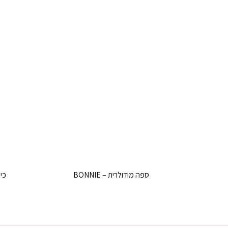
ספה מודולרית – BONNIE
כיסא ב