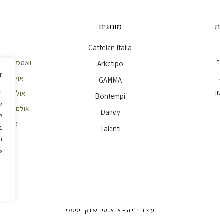
ת
מותגים
Cattelan Italia
ר
וואטסאפ שירות לק
Arketipo
א
אולם תצוגה חי
GAMMA
ן
אולם תצוגה הר
Bontempi
ל
אולם תצוגה ראשון
Dandy
י
אימייל - e@ellita.co.il
ב
Talenti
ה
ש
עיצוב ובנייה – אדאקטיב שיווק דיגיטלי