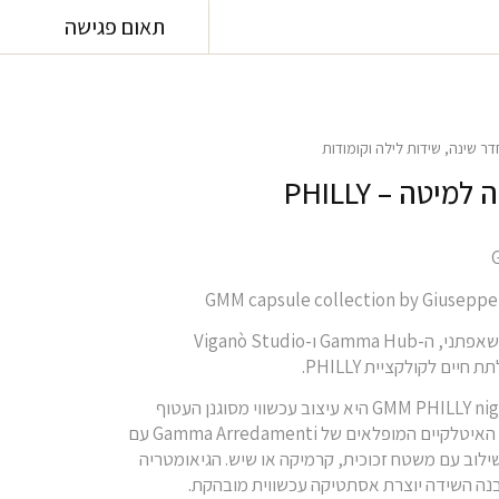
תאום פגישה
דר שינה
,
שידות לילה וקומודות
מיטה – PHILLY
כחלק מפרויקט שאפתני, ה-Gamma Hub ו-Viganò Studio
יים לקולקציית PHILLY.
שידת GMM PHILLY nightstand היא עיצוב עכשווי מסוגנן העטוף
באחד מהעורות האיטלקיים המופלאים של Gamma Arredamenti עם
ילוב עם משטח זכוכית, קרמיקה או שיש. הגיאומטריה
נה השידה יוצרת אסתטיקה עכשווית מובהקת.