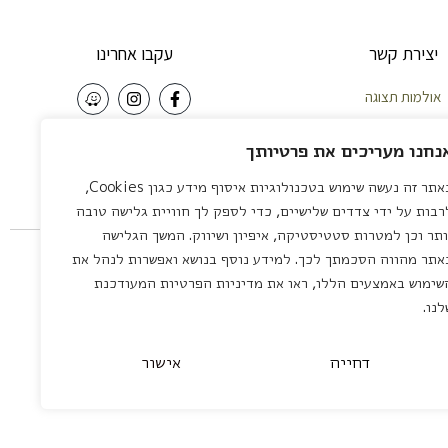
יצירת קשר
עקבו אחרינו
אולמות תצוגה
וחות – 058-5921010
NEWSLETTER
נחנו מעריכים את פרטיותך
פה – 04-8422642
באתר זה נעשה שימוש בטכנולוגיות איסוף מידע כגון Cookies,
צליה – 03-7581111
שליחה
רבות על ידי צדדים שלישיים, כדי לספק לך חוויית גלישה טובה
 לציון – 03-7581111
ותר וכן למטרות סטטיסטיקה, איפיון ושיווק. המשך הגלישה
servic
אתר מהווה הסכמתך לכך. למידע נוסף בנושא ואפשרות לנהל את
שימוש באמצעים הללו, ראו את מדיניות הפרטיות המעודכנת
לנו.
דחייה
אישור