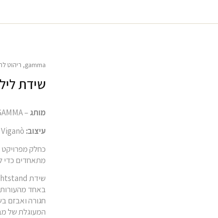
gamma
,
ריהוט לח
שידת לילה ל
מותג
– GAMMA
עיצוב:
GMM capsule collection by Giuseppe Viganò
מתאחדים כדי לתת ח
חגורה ואבזם בש
המעוגלת של מב