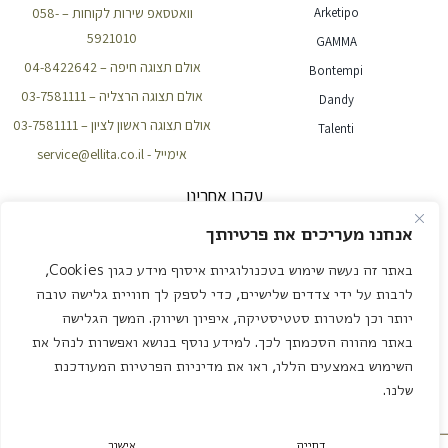
Arketipo
וואטסאפ שירות לקוחות – 058-
5921010
GAMMA
אולם תצוגה חיפה – 04-8422642
Bontempi
אולם תצוגה הרצליה – 03-7581111
Dandy
אולם תצוגה ראשון לציון – 03-7581111
Talenti
אימייל - service@ellita.co.il
עקבו אחרינו
אנחנו מעריכים את פרטיותך
באתר זה נעשה שימוש בטכנולוגיות איסוף מידע כגון Cookies,
NEWSLETTER
לרבות על ידי צדדים שלישיים, כדי לספק לך חוויית גלישה טובה
יותר וכן למטרות סטטיסטיקה, איפיון ושיווק. המשך הגלישה
באתר מהווה הסכמתך לכך. למידע נוסף בנושא ואפשרות לנהל את
שליחה
השימוש באמצעים הללו, ראו את מדיניות הפרטיות המעודכנת
שלנו.
עיצוב ובנייה – אדאקטיב שיווק דיגיטלי
דחייה
אישור