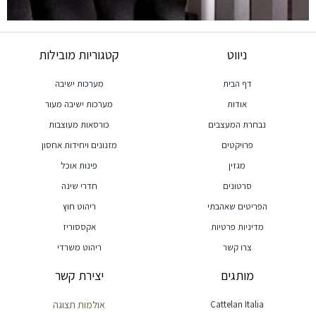
ניווט
קטגוריות מובילות
דף הבית
מערכות ישיבה
אודות
מערכות ישיבה מעור
נבחרת המעצבים
כורסאות מעוצבות
פרויקטים
מזנונים ויחידות אחסון
מגזין
פינות אוכל
סרטונים
חדרי שינה
הפריטים שאהבתי
ריהוט חוץ
מדיניות פרטיות
אקססוריז
צרו קשר
ריהוט משרדי
מותגים
יצירת קשר
Cattelan Italia
אולמות תצוגה