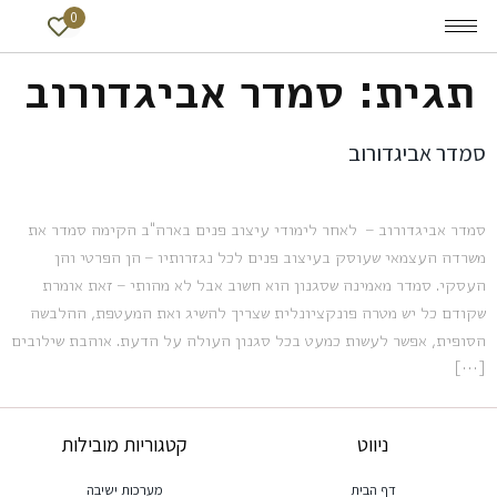
0
תגית:
סמדר אביגדורוב
סמדר אביגדורוב
סמדר אביגדורוב – לאחר לימודי עיצוב פנים בארה"ב הקימה סמדר את
משרדה העצמאי שעוסק בעיצוב פנים לכל נגזרותיו – הן הפרטי והן
העסקי. סמדר מאמינה שסגנון הוא חשוב אבל לא מהותי – זאת אומרת
שקודם כל יש מטרה פונקציונלית שצריך להשיג ואת המעטפת, ההלבשה
הסופית, אפשר לעשות כמעט בכל סגנון העולה על הדעת. אוהבת שילובים
[…]
ניווט
קטגוריות מובילות
דף הבית
מערכות ישיבה