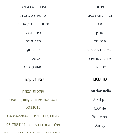
אודות
מערכות ישיבה מעור
נבחרת המעצבים
כורסאות מעוצבות
פרויקטים
מזנונים ויחידות אחסון
מגזין
פינות אוכל
סרטונים
חדרי שינה
הפריטים שאהבתי
ריהוט חוץ
מדיניות פרטיות
אקססוריז
צרו קשר
ריהוט משרדי
מותגים
יצירת קשר
Cattelan Italia
אולמות תצוגה
Arketipo
וואטסאפ שירות לקוחות – 058-
5921010
GAMMA
אולם תצוגה חיפה – 04-8422642
Bontempi
אולם תצוגה הרצליה – 03-7581111
Dandy
אולם תצוגה ראשון לציון – 03-7581111