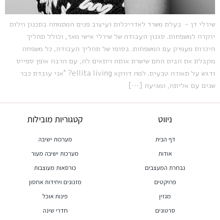
שירלי דן – בעלת משרד לאדריכלות ועיצוב פנים המתמחה בתכנון וילות
יוקרה למשפחות. סגנון העבודה של שירלי אישי מאד, וכולל תהליך
היכרות מעמיק עם המשפחות. בסופו של תהליך העבודה, כל משפחה
מקבלת את הבית החם שישרת אותה ויתאים לה, עם הרבה אופן ספייס
ודגש על תאורה טבעית. למה דווקא ellita living? "אני עובדת כבר
שנים עם אליתה, ומגיעה […]
ניווט
קטגוריות מובילות
דף הבית
מערכות ישיבה
אודות
מערכות ישיבה מעור
נבחרת המעצבים
כורסאות מעוצבות
פרויקטים
מזנונים ויחידות אחסון
מגזין
פינות אוכל
סרטונים
חדרי שינה