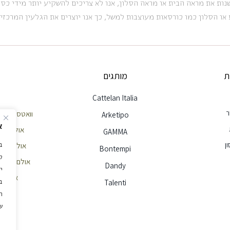
נות את מראה הבית או מראה הסלון, אנו לא צריכים להשקיע יותר מידי כסף
 או הסלון כמו כורסאות מעוצבות למשל, כך אנו יוצרים את הגלעין המרכזי
ת
מותגים
Cattelan Italia
ר
וואטסאפ שירות לק
Arketipo
א
אולם תצוגה חי
GAMMA
ן
אולם תצוגה הר
Bontempi
ל
אולם תצוגה ראשון
Dandy
י
אימייל - e@ellita.co.il
ב
Talenti
ה
ש