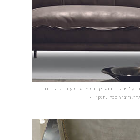
ר על פריטי ריהוט יקרים כמו ספת עור. ככלל, הדרך
ר, וייבוש. ככל שתנקו […]