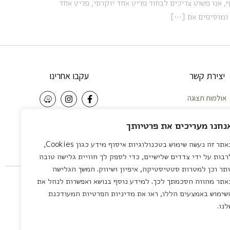
, אנו פשוט צריכים לבחור פריט אחד יוקרתי, פריט אחד
 ומוסיפים את […]
יצירת קשר
עקבו אחרינו
אולמות תצוגה
וחות – 058-5921010
NEWSLETTER
נחנו מעריכים את פרטיותך
פה – 04-8422642
באתר זה נעשה שימוש בטכנולוגיות איסוף מידע כגון Cookies,
צליה – 03-7581111
שליחה
רבות על ידי צדדים שלישיים, כדי לספק לך חוויית גלישה טובה
 לציון – 03-7581111
ותר וכן למטרות סטטיסטיקה, איפיון ושיווק. המשך הגלישה
servic
אתר מהווה הסכמתך לכך. למידע נוסף בנושא ואפשרות לנהל את
שימוש באמצעים הללו, ראו את מדיניות הפרטיות המעודכנת
לנו.