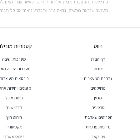
כורסאות מעוצבות מבית אליתה ליוינג כאשר אנו רוצים לש
מעוצב שנראה מרשים, נראה טוב שיבלוט ויאיר את כל הבית
ניווט
קטגוריות מובילו
דף הבית
מערכות ישיבה
אודות
מערכות ישיבה מעו
נבחרת המעצבים
כורסאות מעוצבות
פרויקטים
מזנונים ויחידות אחסו
מגזין
פינות אוכל
סרטונים
חדרי שינה
הפריטים שאהבתי
ריהוט חוץ
מדיניות פרטיות
אקססוריז
צרו קשר
ריהוט משרדי