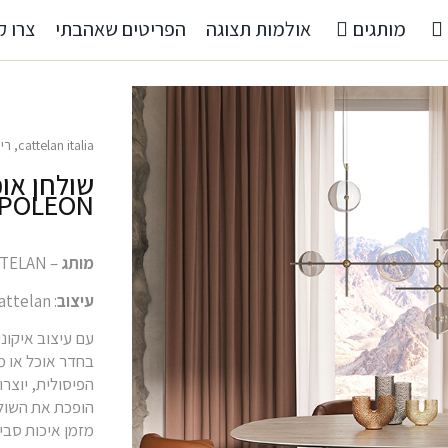
מותגים
אולמות תצוגה
הפריטים שאהבתי
צרו ק
cattelan italia
,
רי
שולחן או
POLEON
מותג
– CATTELAN
עיצוב
: Paolo Cattelan
בחדר אוכל או מ
הפיסולית, יוצרו
הופכת את השולח
מזמן איכות סבי